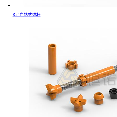
R25自钻式锚杆