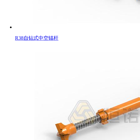
R38自钻式中空锚杆