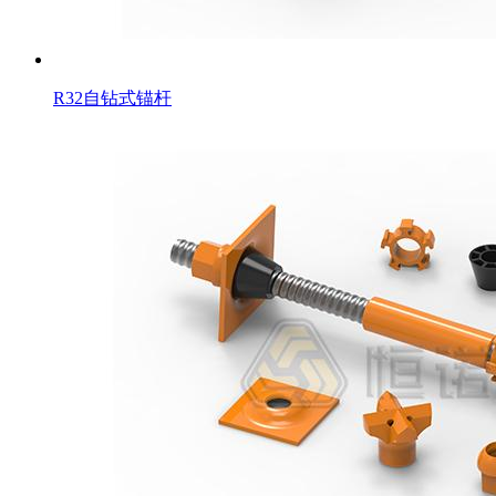
R32自钻式锚杆