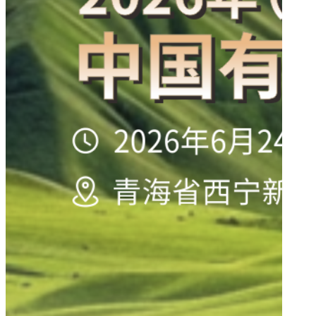
岩土锚
性的若