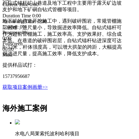
自钻式锚杆矿山巷道及地下工程中主要用于露天矿边坡
自钻式
Current Time
0:00
Curren
支护和地下矿硐自钻式管棚等项目。
护、超
/
/
Duration Time
0:00
Durati
锚杆等
地下矿的巷道开挖施工中，遇到破碎围岩，常规管棚施
Remaining Time
-0:00
Remain
规管棚
Loaded: 0%
Loaded
工困难，进尺量小，导致掘进效率降低。自钻式锚杆可
率高，
Progress: 0%
Progre
作为超前管棚施工，施工效率高、支护效果好、综合成
0:00
0:00
本低。在巷道的破碎围岩层，自钻式锚杆钻进深度可达
提供样
Fullscreen
Fullscr
8~12米，杆体强度高，可以增大拱架的跨距，大幅提高
00:00
00:00
157379
掘进进尺量，提高施工效率，降低支护成本。
Mute
Mute
获取项
提供样品试打：
15737956687
获取项目案例画册>>
海外施工案例
水电八局莱索托波利哈利项目