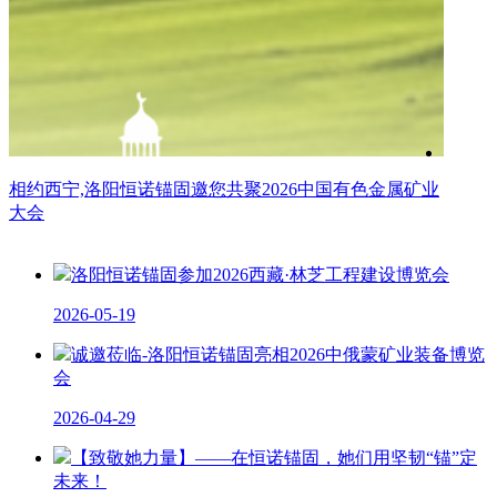
业
岩土锚固学苑第32期-露天矿山边坡设计关键影响要素探
讨
洛阳恒诺锚固参加2026西藏·林芝工程建设博览会
2026-05-19
诚邀莅临-洛阳恒诺锚固亮相2026中俄蒙矿业装备博览
会
2026-04-29
【致敬她力量】——在恒诺锚固，她们用坚韧“锚”定
未来！