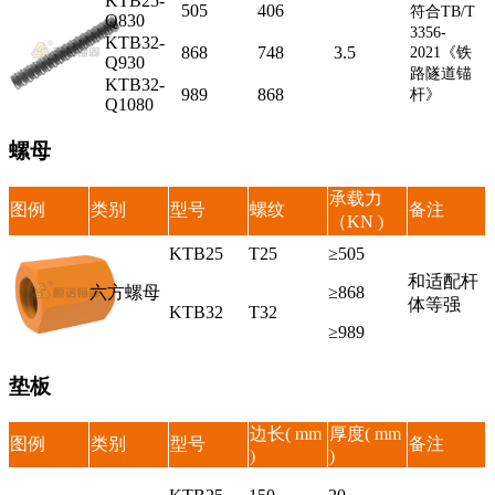
KTB25-
505
406
符合TB/T
Q830
3356-
KTB32-
868
748
3.5
2021
《铁
Q930
路隧道锚
KTB32-
989
868
杆
》
Q1080
螺母
承载力
图例
类别
型号
螺纹
备注
（KN )
KTB25
T25
≥505
和适配杆
六方螺母
≥868
体等强
KTB32
T32
≥989
垫板
边长( mm
厚度( mm
图例
类别
型号
备注
)
)