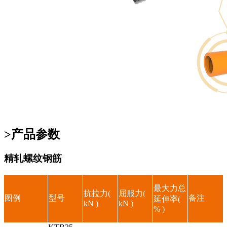
>产品参数
精轧螺纹钢筋
最大力总
抗拉力(
屈服力(
图例
型号
备注
延伸率(
kN )
kN )
% )