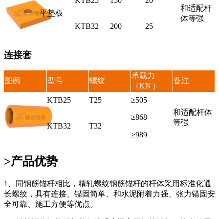
KTB25
150
20
和适配杆
平垫板
体等强
KTB32
200
25
连接套
承载力
图例
型号
螺纹
备注
（KN )
KTB25
T25
≥505
和适配杆体
≥868
等强
KTB32
T32
≥989
>产品优势
1、同钢筋锚杆相比，精轧螺纹钢筋锚杆的杆体采用标准化通
长螺纹，具有连接、锚固简单、和水泥附着力强、张力锚固安
全可靠、施工方便等优点。