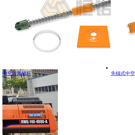
空注浆锚杆
先锚式中空锚杆