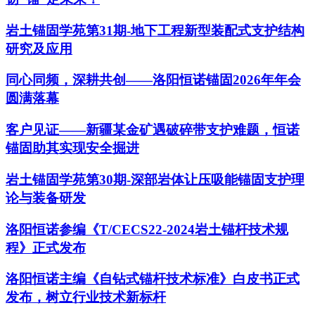
岩土锚固学苑第31期-地下工程新型装配式支护结构
研究及应用
同心同频，深耕共创——洛阳恒诺锚固2026年年会
圆满落幕
客户见证——新疆某金矿遇破碎带支护难题，恒诺
锚固助其实现安全掘进
岩土锚固学苑第30期-深部岩体让压吸能锚固支护理
论与装备研发
洛阳恒诺参编《T/CECS22-2024岩土锚杆技术规
程》正式发布
洛阳恒诺主编《自钻式锚杆技术标准》白皮书正式
发布，树立行业技术新标杆