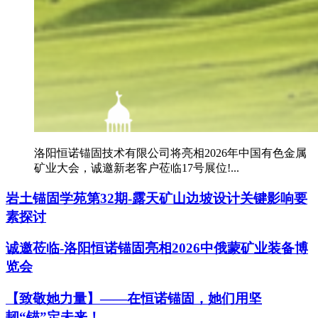
洛阳恒诺锚固技术有限公司将亮相2026年中国有色金属
矿业大会，诚邀新老客户莅临17号展位!...
岩土锚固学苑第32期-露天矿山边坡设计关键影响要
素探讨
诚邀莅临-洛阳恒诺锚固亮相2026中俄蒙矿业装备博
览会
【致敬她力量】——在恒诺锚固，她们用坚
韧“锚”定未来！