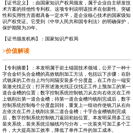
【证书定义】：由国家知识产权局颁发，属于企业自主研发技
术方案的排他性专利权。这项专利说明该技术在创新性、突破
性和实用性方面都具备一定水平，是企业核心技术的国家级知
识产权凭证。它受到《中华人民共和国专利法》的明确保护，
保护期限为20年。
【证书颁发机构】：国家知识产权局
>价值解读
【专利摘要】：本发明属于岩土锚固技术领域，公开了一种十
字合金钎头合金槽的高效铣削加工方法，包括以下步骤：在卧
式铣床的工作台上均匀间隔安装多个分度盘，在工作台一端安
装激光找正仪；打开所述激光找正仪找正工件上预加工的第一
道合金槽的位置；数字控制系统控制铣刀从左向右依次在工件
上铣削出第一道合金槽；待第一道合金槽均铣削完成后，数字
控制系统控制每个分度盘回转，重复上一组动作使铣刀从右向
左依次在工件上铣削出第二道合金槽；十字合金槽铣削完成
后，数字控制系统控制铣刀返回初始位置。本发明采用多工位
装夹系统，装夹系统沿轴线均匀分布，一次装夹可加工多个工
件，大大提高加工效率，降低了单件工件的加工成本。